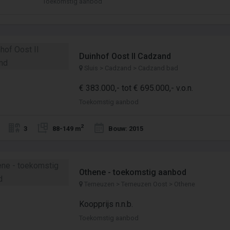
Toekomstig aanbod
Duinhof Oost II Cadzand
Sluis > Cadzand > Cadzand bad
€ 383.000,- tot € 695.000,- v.o.n.
Toekomstig aanbod
2
3
88-149 m
Bouw: 2015
Othene - toekomstig aanbod
Terneuzen > Terneuzen Oost > Othene
Koopprijs n.n.b.
Toekomstig aanbod