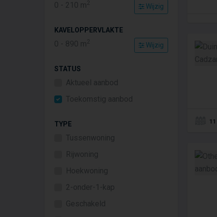
2
0
-
210
m
Wijzig
KAVELOPPERVLAKTE
2
0
-
890
m
Wijzig
STATUS
Aktueel aanbod
Toekomstig aanbod
11
TYPE
Tussenwoning
Rijwoning
Hoekwoning
2-onder-1-kap
Geschakeld