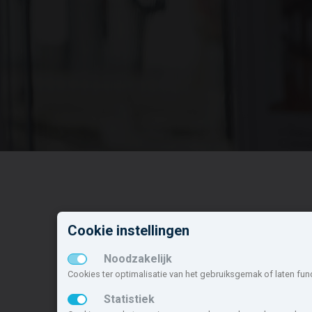
Nieuwbouw in deze
N
Cookie instellingen
gemeente
o
Noodzakelijk
Alle nieuwbouw projecten
M
Cookies ter optimalisatie van het gebruiksgemak of laten fun
Actuele nieuwbouwprojecten
S
Toekomstige nieuwbouwaanbod
D
Statistiek
Koopwoningen
R