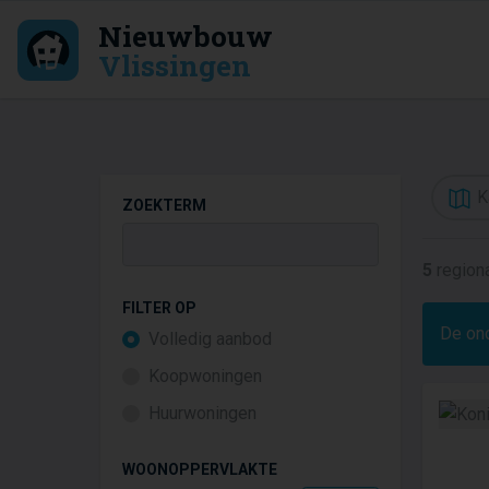
Nieuwbouw
Vlissingen
K
ZOEKTERM
5
regiona
FILTER OP
De on
Volledig aanbod
Koopwoningen
Huurwoningen
WOONOPPERVLAKTE