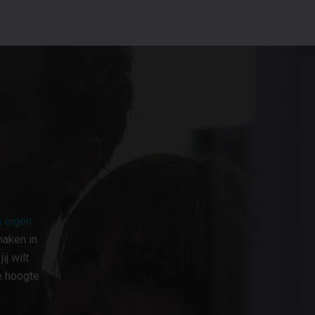
 eigen
maken in
j wilt
e hoogte