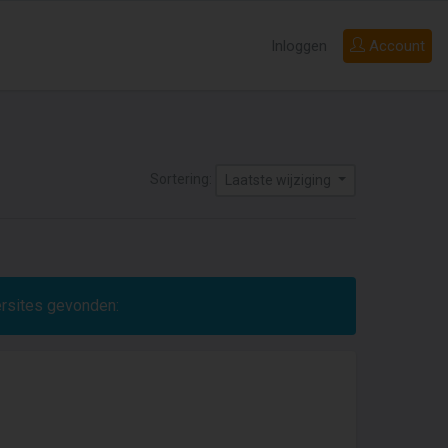
Inloggen
Account
Sortering:
Laatste wijziging
ersites gevonden: